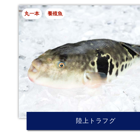
丸一本
養殖魚
陸上トラフグ