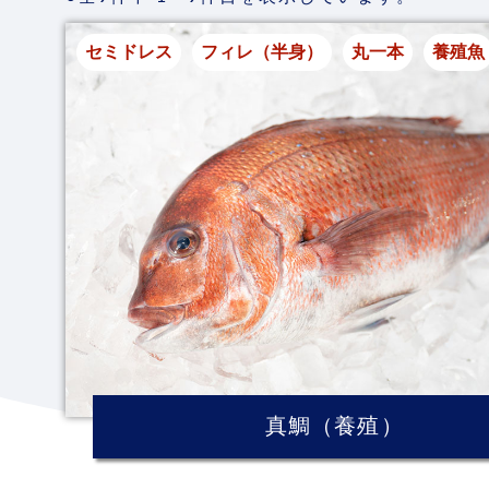
セミドレス
フィレ（半身）
丸一本
養殖魚
真鯛（養殖）