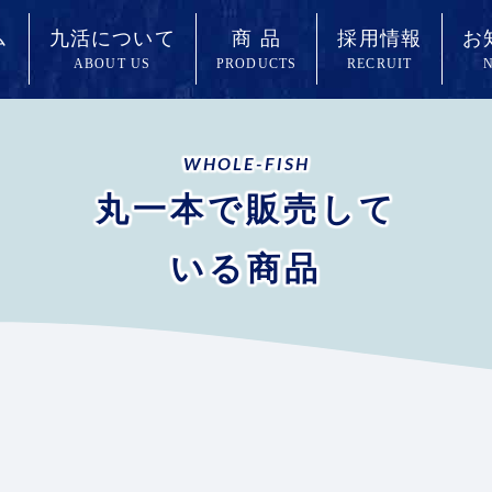
ム
九活について
商 品
採用情報
お
ABOUT US
PRODUCTS
RECRUIT
WHOLE-FISH
丸一本で販売して
いる商品