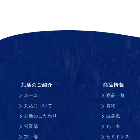
九活のご紹介
商品情報
ホーム
商品一覧
九活について
青物
九活のこだわり
白身魚
営業部
丸一本
加工部
セミドレス