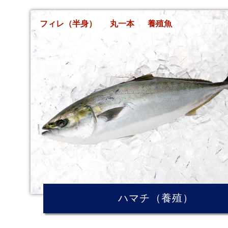
フィレ（半身）
丸一本
養殖魚
ハマチ（養殖）