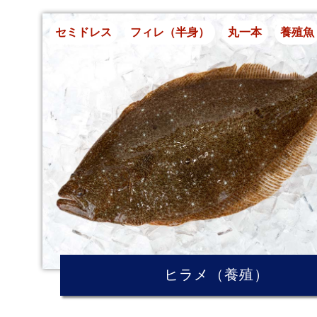
セミドレス
フィレ（半身）
丸一本
養殖魚
ヒラメ（養殖）