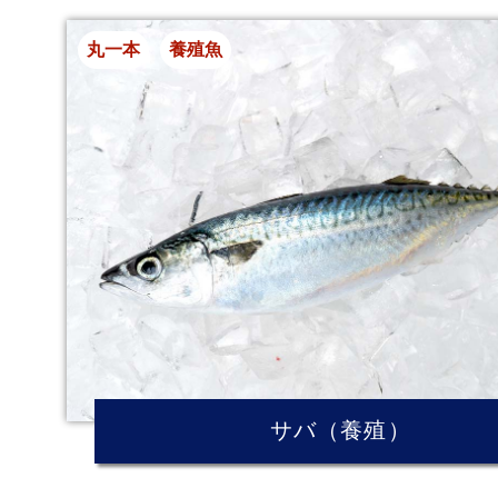
丸一本
養殖魚
サバ（養殖）