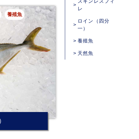
スキンレスフィ
レ
養殖魚
ロイン（四分
一）
養殖魚
天然魚
）