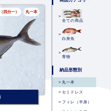
商品カテゴリー
（四分一）
丸一本
全ての商品
白身魚
青物
納品形態別
丸一本
セミドレス
）
フィレ（半身）