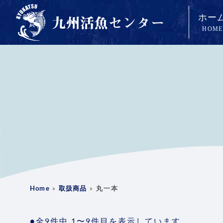
ホー
HOME
Home
»
取扱商品
»
丸一本
●全9件中 1〜9件目を表示しています。